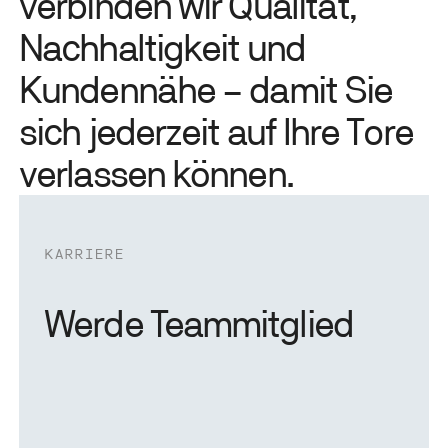
v
e
r
b
i
n
d
e
n
w
i
r
Q
u
a
l
i
t
ä
t
,
N
a
c
h
h
a
l
t
i
g
k
e
i
t
u
n
d
K
u
n
d
e
n
n
ä
h
e
–
d
a
m
i
t
S
i
e
s
i
c
h
j
e
d
e
r
z
e
i
t
a
u
f
I
h
r
e
T
o
r
e
v
e
r
l
a
s
s
e
n
k
ö
n
n
e
n
.
KARRIERE
Werde Teammitglied