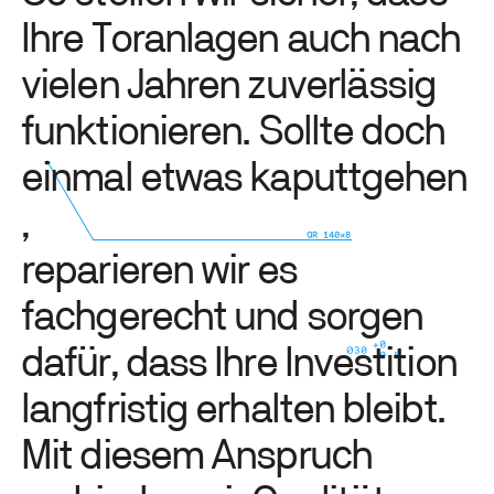
I
h
r
e
T
o
r
a
n
l
a
g
e
n
a
u
c
h
n
a
c
h
v
i
e
l
e
n
J
a
h
r
e
n
z
u
v
e
r
l
ä
s
s
i
g
f
u
n
k
t
i
o
n
i
e
r
e
n
.
S
o
l
l
t
e
d
o
c
h
e
i
n
m
a
l
e
t
w
a
s
k
a
p
u
t
t
g
e
h
e
n
,
r
e
p
a
r
i
e
r
e
n
w
i
r
e
s
f
a
c
h
g
e
r
e
c
h
t
u
n
d
s
o
r
g
e
n
d
a
f
ü
r
,
d
a
s
s
I
h
r
e
I
n
v
e
s
t
i
t
i
o
n
l
a
n
g
f
r
i
s
t
i
g
e
r
h
a
l
t
e
n
b
l
e
i
b
t
.
M
i
t
d
i
e
s
e
m
A
n
s
p
r
u
c
h