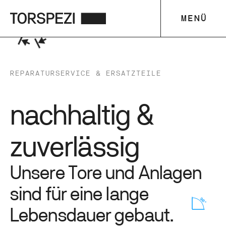
MENÜ
REPARATURSERVICE & ERSATZTEILE
nachhaltig &
zuverlässig
U
n
s
e
r
e
T
o
r
e
u
n
d
A
n
l
a
g
e
n
s
i
n
d
f
ü
r
e
i
n
e
l
a
n
g
e
L
e
b
e
n
s
d
a
u
e
r
g
e
b
a
u
t
.