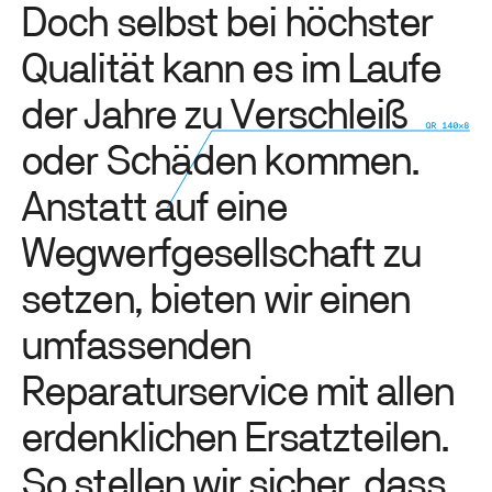
D
o
c
h
s
e
l
b
s
t
b
e
i
h
ö
c
h
s
t
e
r
Q
u
a
l
i
t
ä
t
k
a
n
n
e
s
i
m
L
a
u
f
e
d
e
r
J
a
h
r
e
z
u
V
e
r
s
c
h
l
e
i
ß
o
d
e
r
S
c
h
ä
d
e
n
k
o
m
m
e
n
.
A
n
s
t
a
t
t
a
u
f
e
i
n
e
W
e
g
w
e
r
f
g
e
s
e
l
l
s
c
h
a
f
t
z
u
s
e
t
z
e
n
,
b
i
e
t
e
n
w
i
r
e
i
n
e
n
u
m
f
a
s
s
e
n
d
e
n
R
e
p
a
r
a
t
u
r
s
e
r
v
i
c
e
m
i
t
a
l
l
e
n
e
r
d
e
n
k
l
i
c
h
e
n
E
r
s
a
t
z
t
e
i
l
e
n
.
S
o
s
t
e
l
l
e
n
w
i
r
s
i
c
h
e
r
,
d
a
s
s