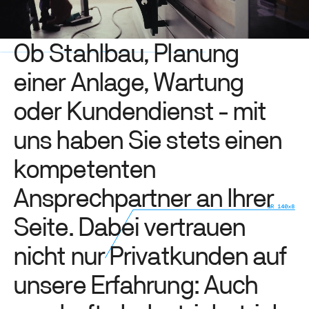
O
b
S
t
a
h
l
b
a
u
,
P
l
a
n
u
n
g
e
i
n
e
r
A
n
l
a
g
e
,
W
a
r
t
u
n
g
o
d
e
r
K
u
n
d
e
n
d
i
e
n
s
t
-
m
i
t
u
n
s
h
a
b
e
n
S
i
e
s
t
e
t
s
e
i
n
e
n
k
o
m
p
e
t
e
n
t
e
n
A
n
s
p
r
e
c
h
p
a
r
t
n
e
r
a
n
I
h
r
e
r
S
e
i
t
e
.
D
a
b
e
i
v
e
r
t
r
a
u
e
n
n
i
c
h
t
n
u
r
P
r
i
v
a
t
k
u
n
d
e
n
a
u
f
u
n
s
e
r
e
E
r
f
a
h
r
u
n
g
:
A
u
c
h