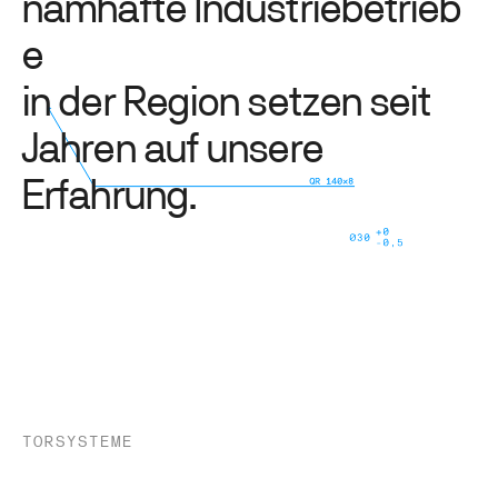
n
a
m
h
a
f
t
e
I
n
d
u
s
t
r
i
e
b
e
t
r
i
e
b
e
i
n
d
e
r
R
e
g
i
o
n
s
e
t
z
e
n
s
e
i
t
J
a
h
r
e
n
a
u
f
u
n
s
e
r
e
E
r
f
a
h
r
u
n
g
.
TORSYSTEME