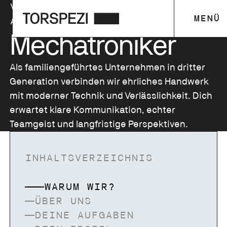
VOLLZEIT
|
M W D
|
FRISTLOS
|
MENÜ
AB SOFORT
|
7 - 16 ARBEITSZEIT
Mechatroniker
Als familiengeführtes Unternehmen in dritter
Generation verbinden wir ehrliches Handwerk
mit moderner Technik und Verlässlichkeit. Dich
erwartet klare Kommunikation, echter
Teamgeist und langfristige Perspektiven.
INHALTSVERZEICHNIS
WARUM WIR?
ÜBER UNS
DEINE AUFGABEN