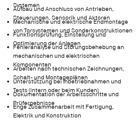
Systemen
Aufbau und Anschluss von Antrieben,
Steuerungen, Sensorik und Aktoren
Mechanische und elektrische Endmontage
von Torsystemen und Sonderkonstruktionen
Funktionsprüfung, Einstellung und
Optimierung der Anlagen
Fehleranalyse und Störungsbehebung an
mechanischen und elektrischen
Komponenten
Arbeiten nach technischen Zeichnungen,
Schalt- und Montageplänen
Unterstützung bei Inbetriebnahmen und
Tests (intern oder beim Kunden)
Dokumentation der Arbeitsschritte und
Prüfergebnisse
Enge Zusammenarbeit mit Fertigung,
Elektrik und Konstruktion